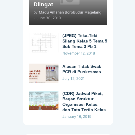
Diingat
by
Madu Amanah Borobudur Magelang
-
June 30, 2019
(JPEG) Teka-Teki
Silang Kelas 5 Tema 5
Sub Tema 3 Pb 1
November 12, 2018
Alasan Tidak Swab
PCR di Puskesmas
July 12, 2021
(CDR) Jadwal Piket,
Bagan Struktur
Organisasi Kelas,
dan Tata Tertib Kelas
January 16, 2019