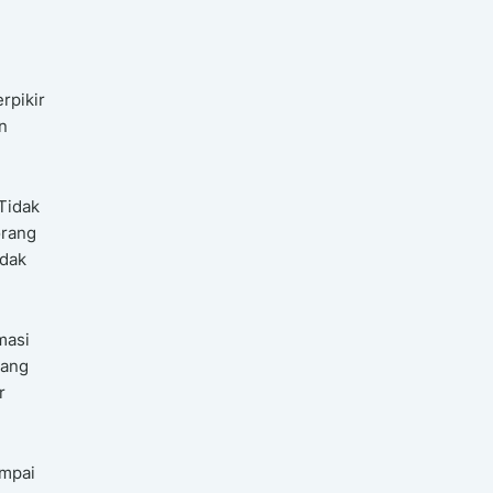
rpikir
n
 Tidak
orang
idak
masi
uang
r
ampai