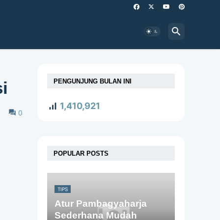
PENGUNJUNG BULAN INI
i
1,410,921
0
POPULAR POSTS
TIPS
Atur Pambagyaharja
Sederhana Mudah