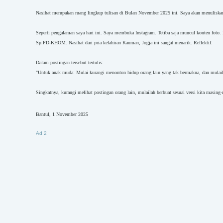
Nasihat merupakan ruang lingkup tulisan di Bulan November 2025 ini. Saya akan menuliskan sa
Seperti pengalaman saya hari ini. Saya membuka Instagram. Tetiba saja muncul konten foto. K
Sp.PD-KHOM. Nasihat dari pria kelahiran Kauman, Jogja ini sangat menarik. Reflektif.
Dalam postingan tersebut tertulis:
"Untuk anak muda: Mulai kurangi menonton hidup orang lain yang tak bermakna, dan mulail
Singkatnya, kurangi melihat
postingan orang lain, mulailah berbuat sesuai versi kita masing
Bantul, 1 November 2025
Ad 2