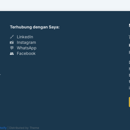
Terhubung dengan Saya:
🔗
LinkedIn
📸
Instagram
💬
WhatsApp
👥
Facebook
r
teify
| Distributed by
Theme