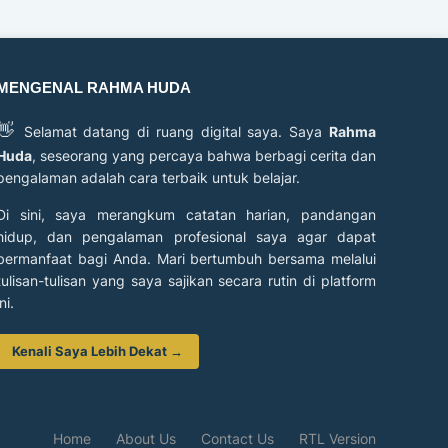
MENGENAL RAHMA HUDA
👋
Selamat datang di ruang digital saya. Saya
Rahma
Huda
, seseorang yang percaya bahwa berbagi cerita dan
pengalaman adalah cara terbaik untuk belajar.
Di sini, saya merangkum catatan harian, pandangan
hidup, dan pengalaman profesional saya agar dapat
bermanfaat bagi Anda. Mari bertumbuh bersama melalui
tulisan-tulisan yang saya sajikan secara rutin di platform
ini.
Kenali Saya Lebih Dekat →
Home
About Us
Contact Us
RTL Version