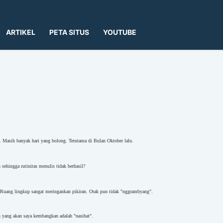
ARTIKEL
PETA SITUS
YOUTUBE
 Masih banyak hari yang bolong. Terutama di Bulan Oktober lalu.
ehingga rutinitas menulis tidak berhasil?
Ruang lingkup sangat meringankan pikiran. Otak pun tidak "nggrambyang".
n yang akan saya kembangkan adalah "nasihat".