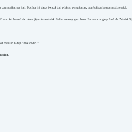
tu nasihat per hari. Nasihat ini dapat berasal dari pikiran, pengalaman, atau bahkan konten media sosial.
onten ini berasal dari akun @profesorzubairi. Beliau seorang guru besar. Bernama lengkap Prof. dr. Zubairi Dj
ah menulis hidup Anda sendiri."
-masing.