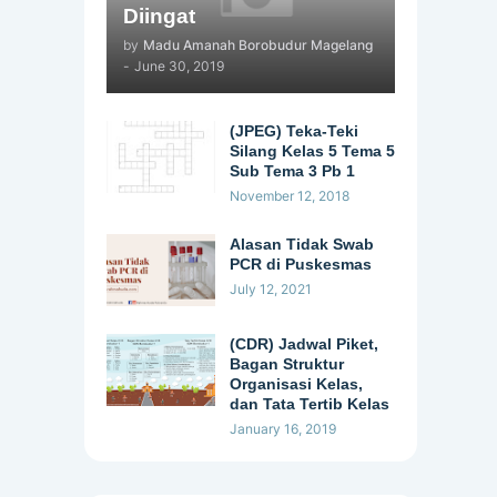
Diingat
by
Madu Amanah Borobudur Magelang
-
June 30, 2019
(JPEG) Teka-Teki
Silang Kelas 5 Tema 5
Sub Tema 3 Pb 1
November 12, 2018
Alasan Tidak Swab
PCR di Puskesmas
July 12, 2021
(CDR) Jadwal Piket,
Bagan Struktur
Organisasi Kelas,
dan Tata Tertib Kelas
January 16, 2019