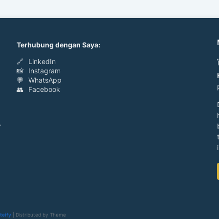
Terhubung dengan Saya:
🔗
LinkedIn
📸
Instagram
💬
WhatsApp
👥
Facebook
r
teify
| Distributed by
Theme