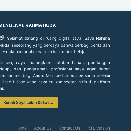
MENGENAL RAHMA HUDA
👋
Selamat datang di ruang digital saya. Saya
Rahma
Huda
, seseorang yang percaya bahwa berbagi cerita dan
pengalaman adalah cara terbaik untuk belajar.
Di sini, saya merangkum catatan harian, pandangan
hidup, dan pengalaman profesional saya agar dapat
bermanfaat bagi Anda. Mari bertumbuh bersama melalui
tulisan-tulisan yang saya sajikan secara rutin di platform
ini.
Kenali Saya Lebih Dekat →
Home
About Us
Contact Us
RTL Version