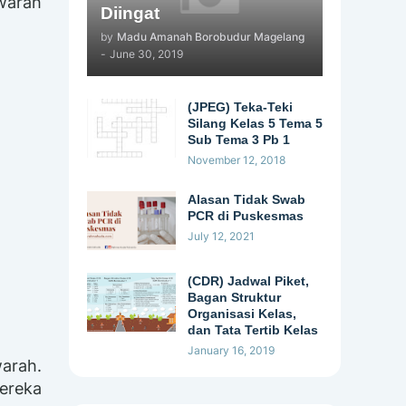
warah
Diingat
by
Madu Amanah Borobudur Magelang
-
June 30, 2019
(JPEG) Teka-Teki
Silang Kelas 5 Tema 5
Sub Tema 3 Pb 1
November 12, 2018
Alasan Tidak Swab
PCR di Puskesmas
July 12, 2021
(CDR) Jadwal Piket,
Bagan Struktur
Organisasi Kelas,
dan Tata Tertib Kelas
January 16, 2019
warah.
mereka