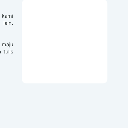
n kami
lain.
h maju
tulis