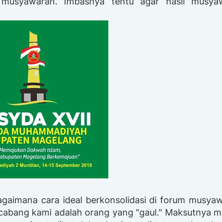
 musyawarah. Imbasnya tentu agar hasil musya
gaimana cara ideal berkonsolidasi di forum musya
i cabang kami adalah orang yang "gaul." Maksutnya 