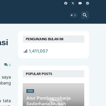
PENGUNJUNG BULAN INI
si
1,411,057
0
POPULAR POSTS
 saya
cabang
TIPS
Atur Pambagyaharja
u tata
Sederhana Mudah