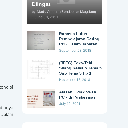
Diingat
by
Madu Amanah Borobudur Magelang
-
June 30, 2019
Rahasia Lulus
Pembelajaran Daring
PPG Dalam Jabatan
September 28, 2018
(JPEG) Teka-Teki
Silang Kelas 5 Tema 5
Sub Tema 3 Pb 1
November 12, 2018
ondisi
Alasan Tidak Swab
PCR di Puskesmas
July 12, 2021
dihnya
 Dalam