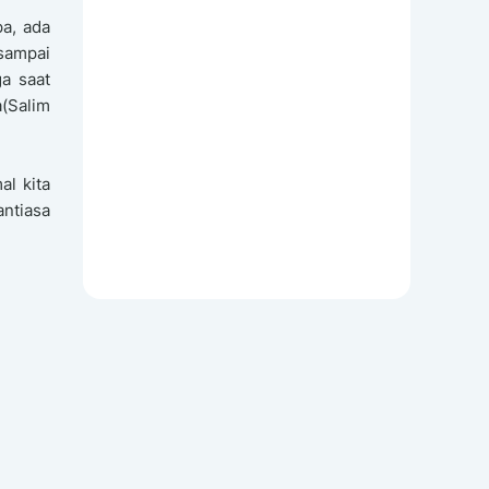
pa, ada
 sampai
ga saat
(Salim
al kita
antiasa