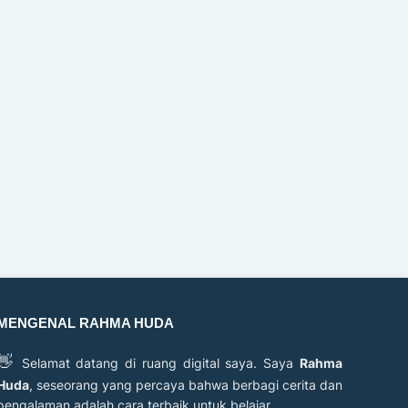
MENGENAL RAHMA HUDA
👋
Selamat datang di ruang digital saya. Saya
Rahma
Huda
, seseorang yang percaya bahwa berbagi cerita dan
pengalaman adalah cara terbaik untuk belajar.