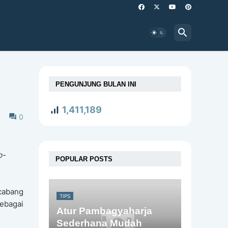
PENGUNJUNG BULAN INI
1,411,189
0
b-
POPULAR POSTS
 cabang
TIPS
sebagai
Atur Pambagyaharja
Sederhana Mudah