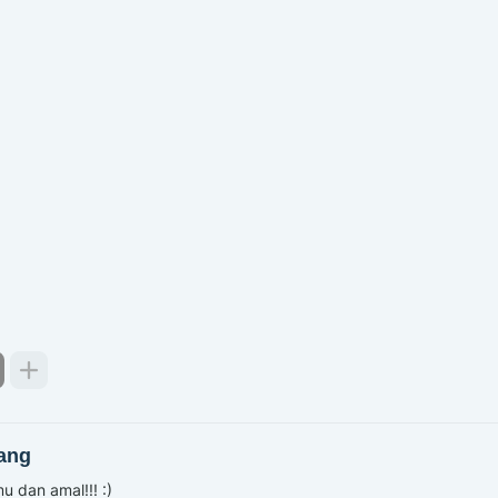
ang
u dan amal!!! :)