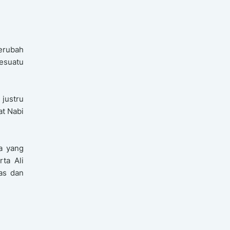
berubah
esuatu
justru
at Nabi
a yang
ta Ali
as dan