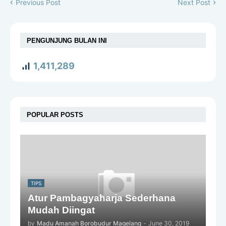
Previous Post
Next Post
PENGUNJUNG BULAN INI
1,411,289
POPULAR POSTS
TIPS
Atur Pambagyaharja Sederhana
Mudah Diingat
by
Madu Amanah Borobudur Magelang
-
June 30, 2019