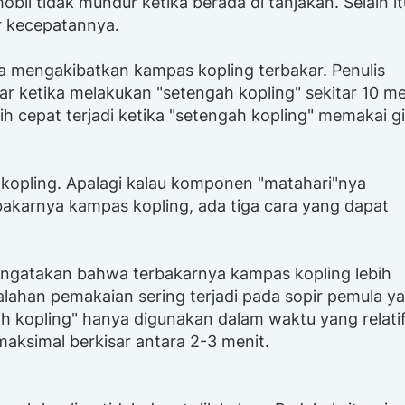
il tidak mundur ketika berada di tanjakan. Selain it
r kecepatannya.
ama mengakibatkan kampas kopling terbakar. Penulis
r ketika melakukan "setengah kopling" sekitar 10 me
ih cepat terjadi ketika "setengah kopling" memakai gi
kopling. Apalagi kalau komponen "matahari"nya
karnya kampas kopling, ada tiga cara yang dapat
ngatakan bahwa terbakarnya kampas kopling lebih
lahan pemakaian sering terjadi pada sopir pemula y
ah kopling" hanya digunakan dalam waktu yang relati
aksimal berkisar antara 2-3 menit.