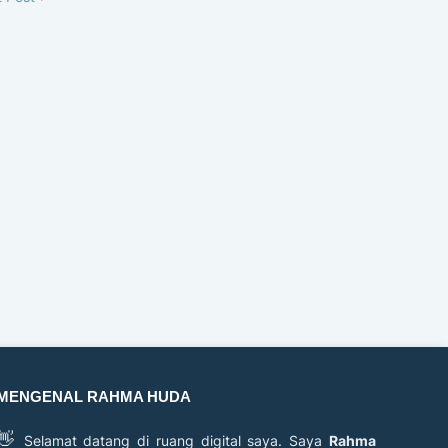
MENGENAL RAHMA HUDA
👋
Selamat datang di ruang digital saya. Saya
Rahma