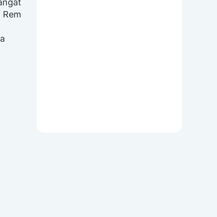
sangat
. Rem
na