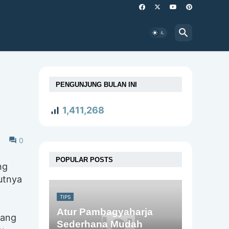
PENGUNJUNG BULAN INI
1,411,268
0
POPULAR POSTS
ng
utnya
TIPS
Atur Pambagyaharja
yang
Sederhana Mudah