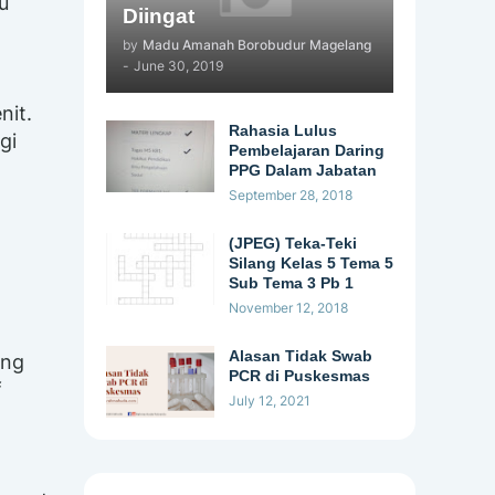
u
Diingat
by
Madu Amanah Borobudur Magelang
-
June 30, 2019
nit.
Rahasia Lulus
gi
Pembelajaran Daring
PPG Dalam Jabatan
September 28, 2018
(JPEG) Teka-Teki
Silang Kelas 5 Tema 5
Sub Tema 3 Pb 1
November 12, 2018
Alasan Tidak Swab
ang
PCR di Puskesmas
f
July 12, 2021