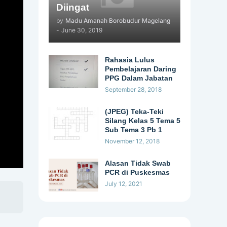
Diingat
by
Madu Amanah Borobudur Magelang
-
June 30, 2019
Rahasia Lulus
Pembelajaran Daring
PPG Dalam Jabatan
September 28, 2018
(JPEG) Teka-Teki
Silang Kelas 5 Tema 5
Sub Tema 3 Pb 1
November 12, 2018
Alasan Tidak Swab
PCR di Puskesmas
July 12, 2021