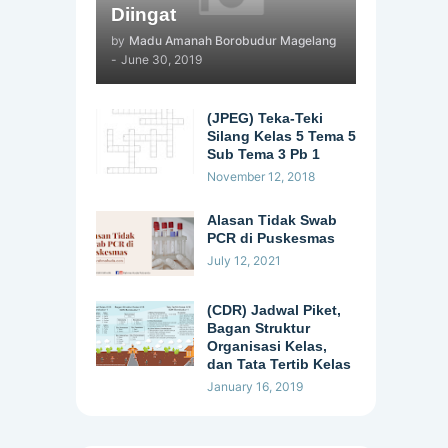
Diingat
by
Madu Amanah Borobudur Magelang
-
June 30, 2019
(JPEG) Teka-Teki
Silang Kelas 5 Tema 5
Sub Tema 3 Pb 1
November 12, 2018
Alasan Tidak Swab
PCR di Puskesmas
July 12, 2021
(CDR) Jadwal Piket,
Bagan Struktur
Organisasi Kelas,
dan Tata Tertib Kelas
January 16, 2019