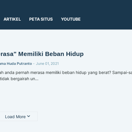
ARTIKEL
PETA SITUS
YOUTUBE
rasa" Memiliki Beban Hidup
hma Huda Putranto
-
June 01, 2021
h anda pernah merasa memiliki beban hidup yang berat? Sampai-s
tidak bergairah un…
Load More