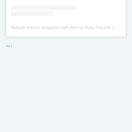
Sebuah kiriman dibagikan oleh Rahma Huda Putranto (@rahmahuda)
Ad 2