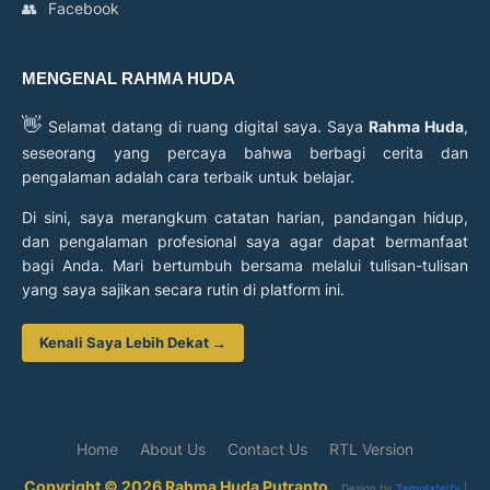
👥
Facebook
MENGENAL RAHMA HUDA
👋
Selamat datang di ruang digital saya. Saya
Rahma Huda
,
seseorang yang percaya bahwa berbagi cerita dan
pengalaman adalah cara terbaik untuk belajar.
Di sini, saya merangkum catatan harian, pandangan hidup,
dan pengalaman profesional saya agar dapat bermanfaat
bagi Anda. Mari bertumbuh bersama melalui tulisan-tulisan
yang saya sajikan secara rutin di platform ini.
Kenali Saya Lebih Dekat →
Home
About Us
Contact Us
RTL Version
Copyright © 2026 Rahma Huda Putranto.
Design by
Templateify
|