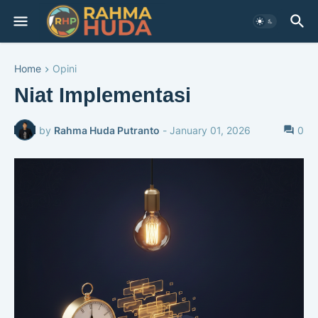
Home
Opini
Niat Implementasi
by
Rahma Huda Putranto
-
January 01, 2026
0