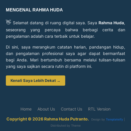
MENGENAL RAHMA HUDA
👋
Selamat datang di ruang digital saya. Saya
Rahma Huda
,
seseorang yang percaya bahwa berbagi cerita dan
pengalaman adalah cara terbaik untuk belajar.
Di sini, saya merangkum catatan harian, pandangan hidup,
dan pengalaman profesional saya agar dapat bermanfaat
bagi Anda. Mari bertumbuh bersama melalui tulisan-tulisan
yang saya sajikan secara rutin di platform ini.
Kenali Saya Lebih Dekat →
Home
About Us
Contact Us
RTL Version
Copyright © 2026 Rahma Huda Putranto.
Design by
Templateify
|
Distributed by
Theme