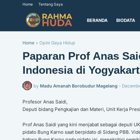
Home
Tentang Saya
BERANDA
BIODATA
Home
Opini Gaya Hidup
Paparan Prof Anas Sai
Indonesia di Yogyakar
by
Madu Amanah Borobudur Magelang
-
Decembe
Profesor Anas Saidi,
Deputi bidang Pengkajian dan Materi, Unit Kerja Pre
Prof Anas Saidi yang kini menjabat sebagai deputi 
pidato Bung Karno saat berpidato di Sidang PBB. Vid
bahwa Bung Karno pada pidato ini, mengkritisi pemik