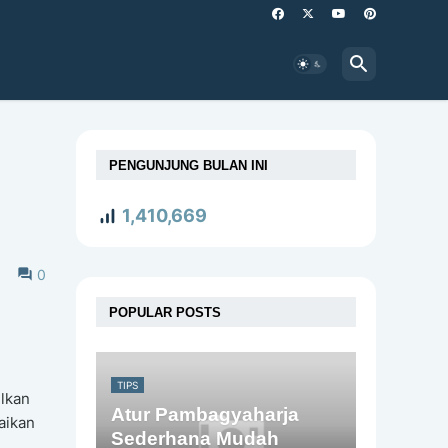
PENGUNJUNG BULAN INI
1,410,669
0
POPULAR POSTS
TIPS
ilkan
Atur Pambagyaharja
aikan
Sederhana Mudah