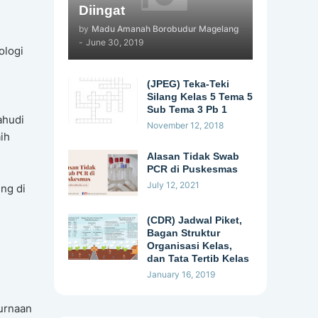
Diingat
by
Madu Amanah Borobudur Magelang
-
June 30, 2019
ologi
(JPEG) Teka-Teki
Silang Kelas 5 Tema 5
Sub Tema 3 Pb 1
ahudi
November 12, 2018
ih
Alasan Tidak Swab
PCR di Puskesmas
July 12, 2021
ng di
(CDR) Jadwal Piket,
Bagan Struktur
Organisasi Kelas,
dan Tata Tertib Kelas
January 16, 2019
purnaan