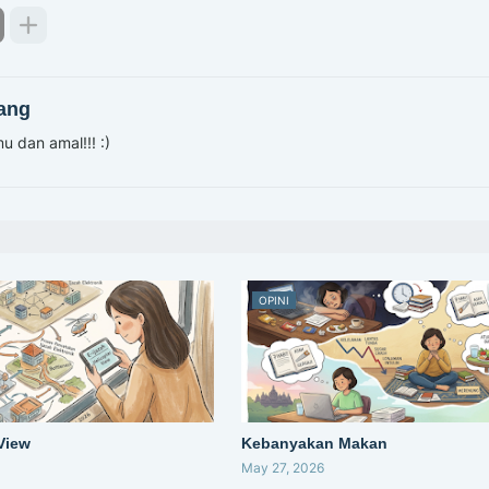
ang
u dan amal!!! :)
OPINI
 View
Kebanyakan Makan
May 27, 2026