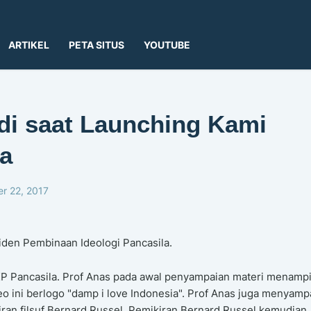
ARTIKEL
PETA SITUS
YOUTUBE
di saat Launching Kami
ta
r 22, 2017
siden Pembinaan Ideologi Pancasila.
UKP Pancasila. Prof Anas pada awal penyampaian materi menamp
eo ini berlogo "damp i love Indonesia". Prof Anas juga menyamp
iran filsuf Bernard Russel. Pemikiran Bernard Russel kemudian