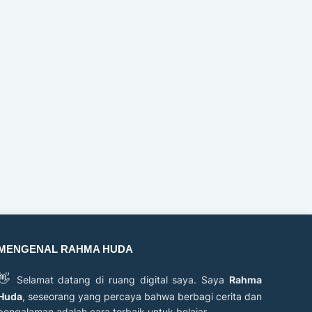
MENGENAL RAHMA HUDA
👋
Selamat datang di ruang digital saya. Saya
Rahma
Huda
, seseorang yang percaya bahwa berbagi cerita dan
pengalaman adalah cara terbaik untuk belajar.