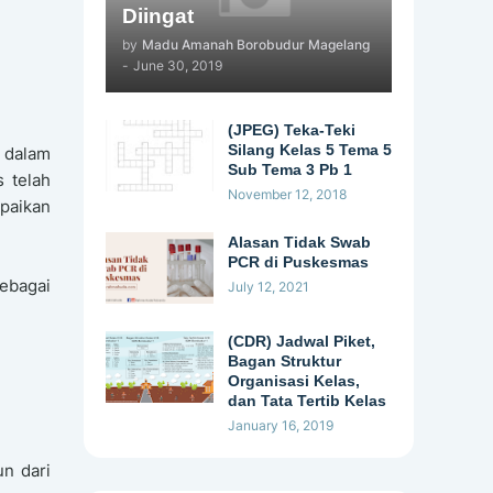
Diingat
by
Madu Amanah Borobudur Magelang
-
June 30, 2019
(JPEG) Teka-Teki
Silang Kelas 5 Tema 5
 dalam
Sub Tema 3 Pb 1
 telah
November 12, 2018
paikan
Alasan Tidak Swab
PCR di Puskesmas
ebagai
July 12, 2021
(CDR) Jadwal Piket,
Bagan Struktur
Organisasi Kelas,
dan Tata Tertib Kelas
January 16, 2019
un dari