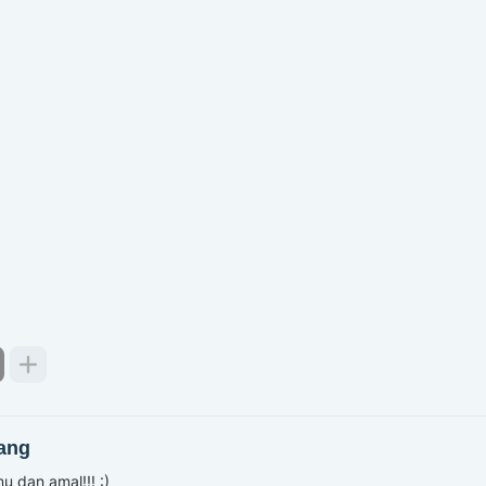
ang
u dan amal!!! :)