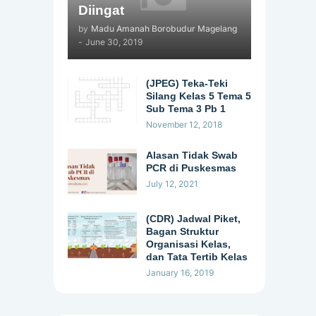
Diingat
by
Madu Amanah Borobudur Magelang
-
June 30, 2019
(JPEG) Teka-Teki
Silang Kelas 5 Tema 5
Sub Tema 3 Pb 1
November 12, 2018
Alasan Tidak Swab
PCR di Puskesmas
July 12, 2021
(CDR) Jadwal Piket,
Bagan Struktur
Organisasi Kelas,
dan Tata Tertib Kelas
January 16, 2019