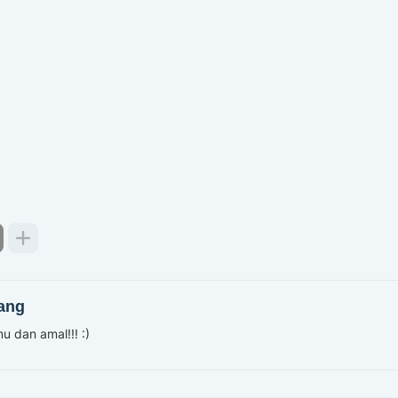
ang
u dan amal!!! :)