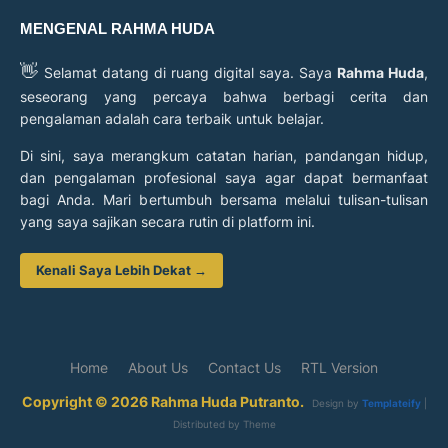
MENGENAL RAHMA HUDA
👋
Selamat datang di ruang digital saya. Saya
Rahma Huda
,
seseorang yang percaya bahwa berbagi cerita dan
pengalaman adalah cara terbaik untuk belajar.
Di sini, saya merangkum catatan harian, pandangan hidup,
dan pengalaman profesional saya agar dapat bermanfaat
bagi Anda. Mari bertumbuh bersama melalui tulisan-tulisan
yang saya sajikan secara rutin di platform ini.
Kenali Saya Lebih Dekat →
Home
About Us
Contact Us
RTL Version
Copyright © 2026 Rahma Huda Putranto.
Design by
Templateify
|
Distributed by
Theme