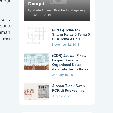
dengan
Diingat
by
Madu Amanah Borobudur Magelang
-
June 30, 2019
serta
suatu
(JPEG) Teka-Teki
aman,
Silang Kelas 5 Tema 5
u-isu
Sub Tema 3 Pb 1
November 12, 2018
(CDR) Jadwal Piket,
Bagan Struktur
Organisasi Kelas,
dan Tata Tertib Kelas
January 16, 2019
Alasan Tidak Swab
PCR di Puskesmas
July 12, 2021