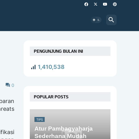
PENGUNJUNG BULAN INI
1,410,538
0
POPULAR POSTS
baran
reats
TIPS
Atur Pambagyaharja
fikasi
Sederhana Mudah