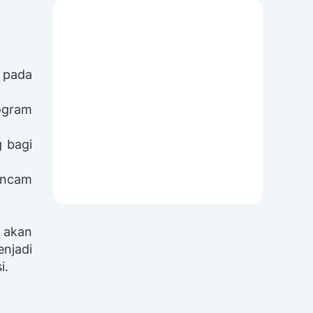
m pada
rogram
g bagi
ancam
 akan
enjadi
i.