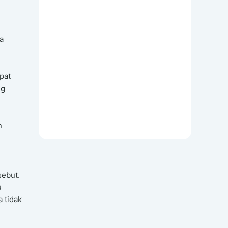
a
pat
ng
n
sebut.
u
 tidak