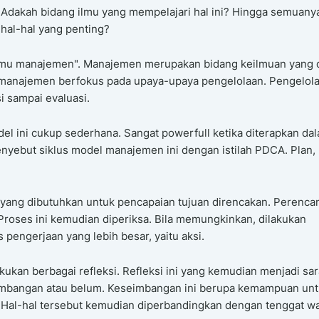
dakah bidang ilmu yang mempelajari hal ini? Hingga semuany
 hal-hal yang penting?
ilmu manajemen". Manajemen merupakan bidang keilmuan yang 
 manajemen berfokus pada upaya-upaya pengelolaan. Pengelol
i sampai evaluasi.
l ini cukup sederhana. Sangat powerfull ketika diterapkan da
yebut siklus model manajemen ini dengan istilah PDCA. Plan,
l yang dibutuhkan untuk pencapaian tujuan direncakan. Perenca
Proses ini kemudian diperiksa. Bila memungkinkan, dilakukan
pengerjaan yang lebih besar, yaitu aksi.
akukan berbagai refleksi. Refleksi ini yang kemudian menjadi sa
imbangan atau belum. Keseimbangan ini berupa kemampuan un
Hal-hal tersebut kemudian diperbandingkan dengan tenggat wa