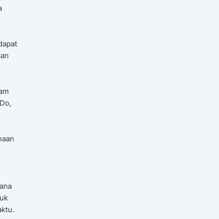
a
dapat
aan
lam
 Do,
naan
rana
tuk
ktu.