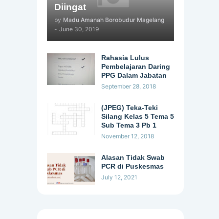
Diingat
by
Madu Amanah Borobudur Magelang
-
June 30, 2019
Rahasia Lulus
Pembelajaran Daring
PPG Dalam Jabatan
September 28, 2018
(JPEG) Teka-Teki
Silang Kelas 5 Tema 5
Sub Tema 3 Pb 1
November 12, 2018
Alasan Tidak Swab
PCR di Puskesmas
July 12, 2021