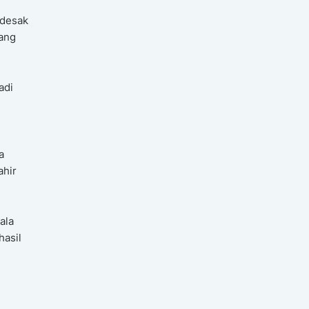
ndesak
yang
adi
a
ahir
ala
hasil