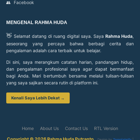
👥
Facebook
MENGENAL RAHMA HUDA
👋
Selamat datang di ruang digital saya. Saya
Rahma Huda
,
seseorang yang percaya bahwa berbagi cerita dan
pengalaman adalah cara terbaik untuk belajar.
Di sini, saya merangkum catatan harian, pandangan hidup,
dan pengalaman profesional saya agar dapat bermanfaat
bagi Anda. Mari bertumbuh bersama melalui tulisan-tulisan
yang saya sajikan secara rutin di platform ini.
Kenali Saya Lebih Dekat →
Home
About Us
Contact Us
RTL Version
Copyright © 2026 Rahma Huda Putranto.
Design by
Templateify
|