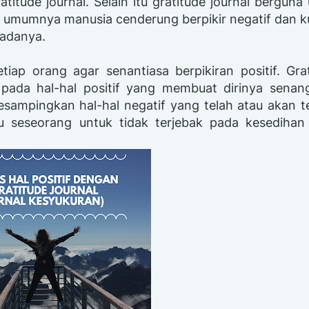
itude journal. Selain itu gratitude journal berguna
at umumnya manusia cenderung berpikir negatif dan 
padanya.
etiap orang agar senantiasa berpikiran positif. Gra
pada hal-hal positif yang membuat dirinya senan
sampingkan hal-hal negatif yang telah atau akan te
u seseorang untuk tidak terjebak pada kesedihan