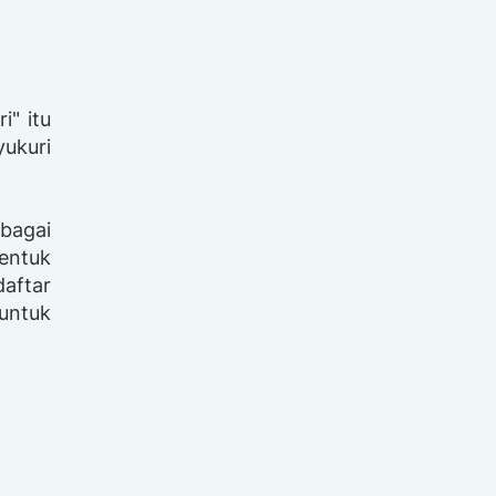
i" itu
yukuri
ebagai
entuk
daftar
 untuk