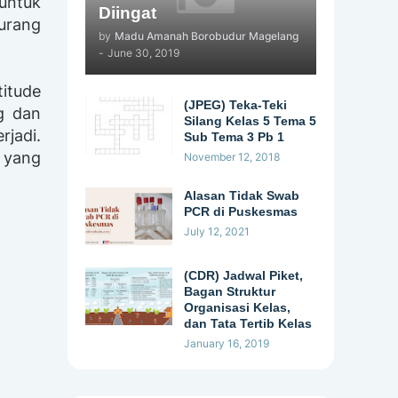
 untuk
Diingat
kurang
by
Madu Amanah Borobudur Magelang
-
June 30, 2019
titude
(JPEG) Teka-Teki
g dan
Silang Kelas 5 Tema 5
rjadi.
Sub Tema 3 Pb 1
 yang
November 12, 2018
Alasan Tidak Swab
PCR di Puskesmas
July 12, 2021
(CDR) Jadwal Piket,
Bagan Struktur
Organisasi Kelas,
dan Tata Tertib Kelas
January 16, 2019