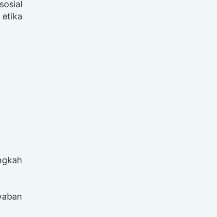
sosial
 etika
ngkah
waban