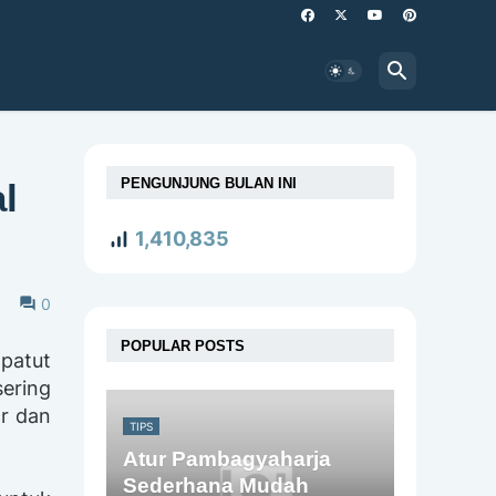
PENGUNJUNG BULAN INI
l
1,410,835
0
POPULAR POSTS
patut
sering
ar dan
TIPS
Atur Pambagyaharja
Sederhana Mudah