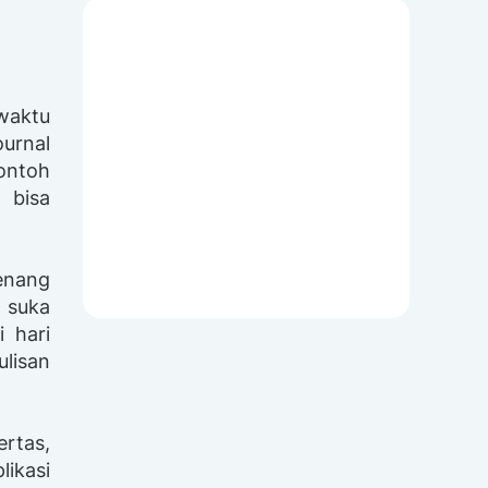
 waktu
ournal
contoh
 bisa
enang
 suka
i hari
lisan
ertas,
likasi