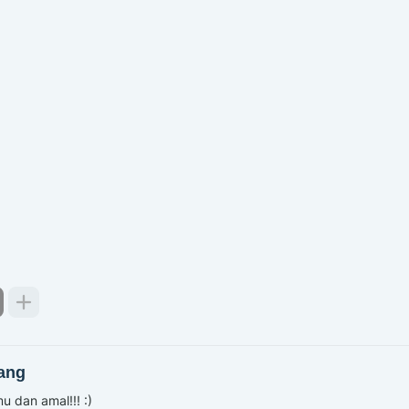
ang
u dan amal!!! :)