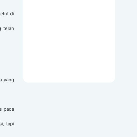
elut di
 telah
a yang
s pada
, tapi