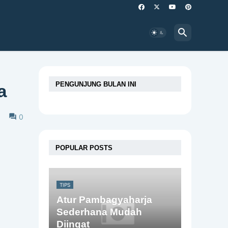
PENGUNJUNG BULAN INI
a
0
POPULAR POSTS
TIPS
Atur Pambagyaharja
Sederhana Mudah
Diingat