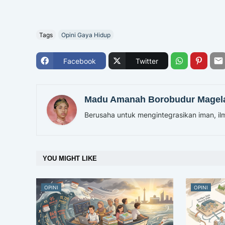
Tags
Opini Gaya Hidup
Facebook
Twitter
Madu Amanah Borobudur Magel
Berusaha untuk mengintegrasikan iman, ilm
YOU MIGHT LIKE
OPINI
OPINI