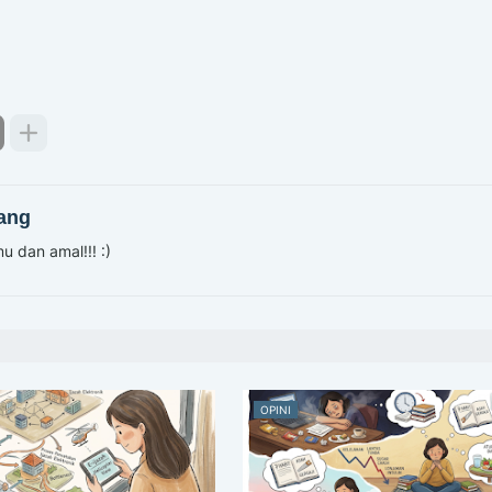
ang
u dan amal!!! :)
OPINI