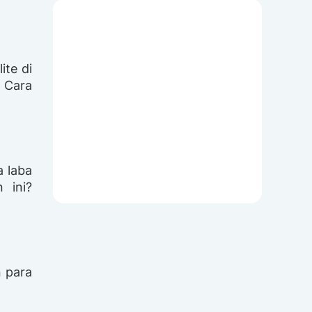
ite di
 Cara
a laba
 ini?
n para