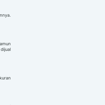
nnya.
 Namun
ijual
kuran