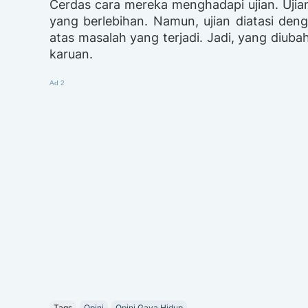
Cerdas cara mereka menghadapi ujian. Ujian
yang berlebihan. Namun, ujian diatasi den
atas masalah yang terjadi. Jadi, yang diub
karuan.
Ad 2
Tags
Opini
Opini Gaya Hidup