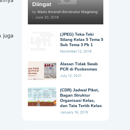
uhnya
Diingat
by
Madu Amanah Borobudur Magelang
-
June 30, 2019
(JPEG) Teka-Teki
 juga
Silang Kelas 5 Tema 5
Sub Tema 3 Pb 1
November 12, 2018
Alasan Tidak Swab
PCR di Puskesmas
July 12, 2021
(CDR) Jadwal Piket,
Bagan Struktur
Organisasi Kelas,
dan Tata Tertib Kelas
January 16, 2019