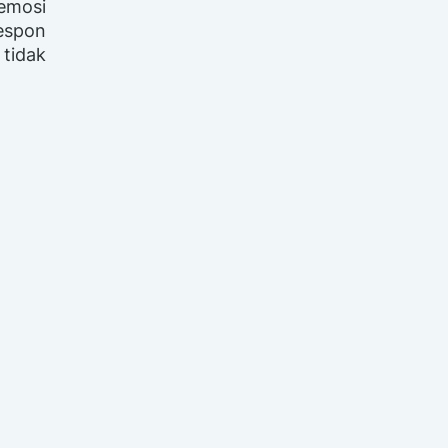
 emosi
respon
 tidak