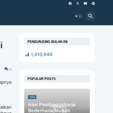
PENGUNJUNG BULAN INI
i
1,410,949
0
POPULAR POSTS
dupnya
TIPS
Atur Pambagyaharja
aikan
Sederhana Mudah