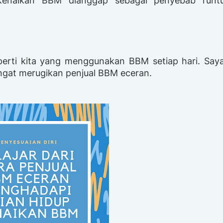
 kenaikan BBM dianggap sebagai penyebab runt
perti kita yang menggunakan BBM setiap hari. Saya
at merugikan penjual BBM eceran.